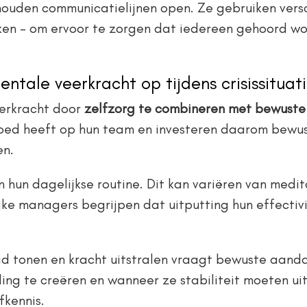
ouden communicatielijnen open. Ze gebruiken versc
n – om ervoor te zorgen dat iedereen gehoord word
ntale veerkracht op tijdens crisissituat
eerkracht door
zelfzorg te combineren met bewust
vloed heeft op hun team en investeren daarom bewust
en.
 hun dagelijkse routine. Dit kan variëren van medi
ijke managers begrijpen dat uitputting hun effecti
d tonen en kracht uitstralen vraagt bewuste aandac
ng te creëren en wanneer ze stabiliteit moeten u
fkennis.