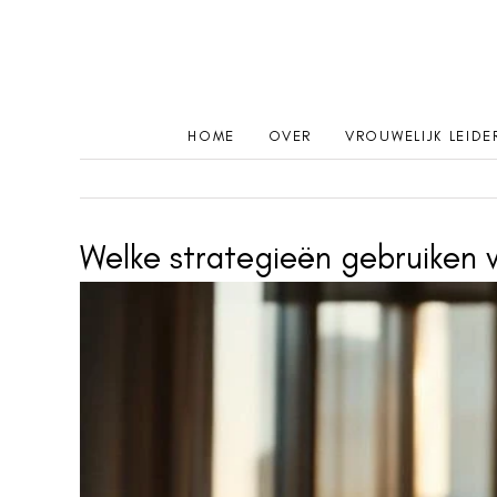
Ga
naar
inhoud
HOME
OVER
VROUWELIJK LEID
Welke strategieën gebruiken v
Bekijk
grotere
afbeelding