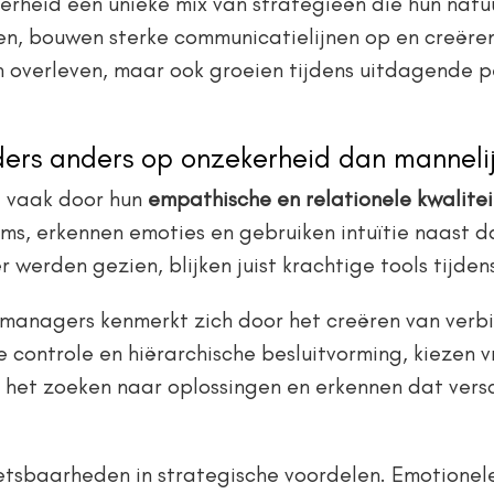
kerheid een unieke mix van strategieën die hun natuu
, bouwen sterke communicatielijnen op en creëren 
n overleven, maar ook groeien tijdens uitdagende 
ers anders op onzekerheid dan mannelij
d vaak door hun
empathische en relationele kwalite
ams, erkennen emoties en gebruiken intuïtie naast 
werden gezien, blijken juist krachtige tools tijdens 
ke managers kenmerkt zich door het creëren van ver
 controle en hiërarchische besluitvorming, kiezen vr
het zoeken naar oplossingen en erkennen dat versc
tsbaarheden in strategische voordelen. Emotionele